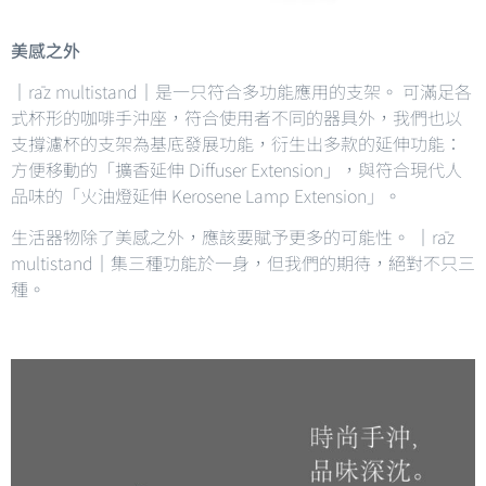
美感之外
｜rāz multistand｜是一只符合多功能應用的支架。 可滿足各
式杯形的咖啡手沖座，符合使用者不同的器具外，我們也以
支撐濾杯的支架為基底發展功能，衍生出多款的延伸功能：
方便移動的「擴香延伸 Diffuser Extension」，與符合現代人
品味的「火油燈延伸 Kerosene Lamp Extension」。
生活器物除了美感之外，應該要賦予更多的可能性。 ｜rāz
multistand｜集三種功能於一身，但我們的期待，絕對不只三
種。