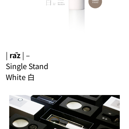
|
rāz
| –
Single Stand
White 白