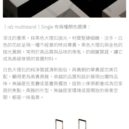
｜rāz multistand｜Single 有兩種顏色選擇：
深沈的墨黑，採黑色大理石拋光，材質堅硬細緻、沈手，白
色的花紋呈現一種不經意的時尚尊貴。黑色大理石與金色的
拋光黃銅，常用於高品質與品味的傢俬，的細膩質感，讓它
成為高級傢俱的首選材料。
白色大理石的純淨質感清新脫俗，與黃銅的華貴感完美匹
配，顯得更為高貴典雅，卓越的品質和設計展現出獨特品
味。無論是在客廳或是書房擺放，這款小傢俱都會成為您家
居的焦點。
典雅的外型，無論居家環境或是開放的商業空
間，都是一抹風景
。